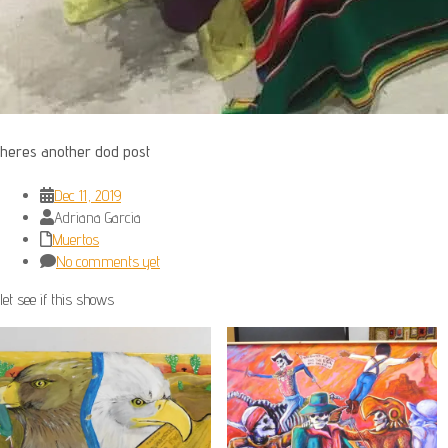
heres another dod post
Dec 11, 2019
Adriana Garcia
Muertos
No comments yet
let see if this shows